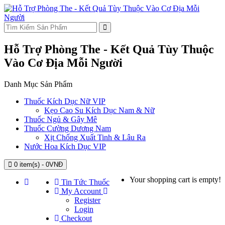
Hỗ Trợ Phòng The - Kết Quả Tùy Thuộc
Vào Cơ Địa Mỗi Người
Danh Mục Sản Phẩm
Thuốc Kích Dục Nữ VIP
Kẹo Cao Su Kích Dục Nam & Nữ
Thuốc Ngủ & Gây Mê
Thuốc Cường Dương Nam
Xịt Chống Xuất Tinh & Lâu Ra
Nước Hoa Kích Dục VIP
0 item(s) - 0VNĐ
Your shopping cart is empty!
Tin Tức Thuốc
My Account
Register
Login
Checkout