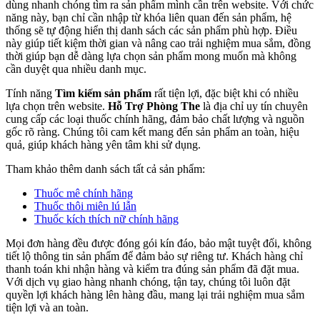
dùng nhanh chóng tìm ra sản phẩm mình cần trên website. Với chức
năng này, bạn chỉ cần nhập từ khóa liên quan đến sản phẩm, hệ
thống sẽ tự động hiển thị danh sách các sản phẩm phù hợp. Điều
này giúp tiết kiệm thời gian và nâng cao trải nghiệm mua sắm, đồng
thời giúp bạn dễ dàng lựa chọn sản phẩm mong muốn mà không
cần duyệt qua nhiều danh mục.
Tính năng
Tìm kiếm sản phẩm
rất tiện lợi, đặc biệt khi có nhiều
lựa chọn trên website.
Hỗ Trợ Phòng The
là địa chỉ uy tín chuyên
cung cấp các loại thuốc chính hãng, đảm bảo chất lượng và nguồn
gốc rõ ràng. Chúng tôi cam kết mang đến sản phẩm an toàn, hiệu
quả, giúp khách hàng yên tâm khi sử dụng.
Tham khảo thêm danh sách tất cả sản phẩm:
Thuốc mê chính hãng
Thuốc thôi miên lú lẫn
Thuốc kích thích nữ chính hãng
Mọi đơn hàng đều được đóng gói kín đáo, bảo mật tuyệt đối, không
tiết lộ thông tin sản phẩm để đảm bảo sự riêng tư. Khách hàng chỉ
thanh toán khi nhận hàng và kiểm tra đúng sản phẩm đã đặt mua.
Với dịch vụ giao hàng nhanh chóng, tận tay, chúng tôi luôn đặt
quyền lợi khách hàng lên hàng đầu, mang lại trải nghiệm mua sắm
tiện lợi và an toàn.