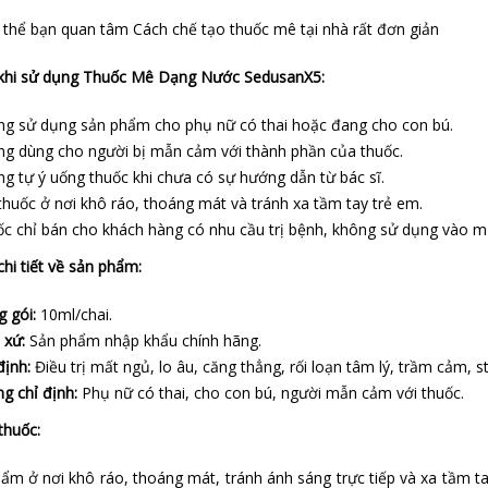
ó thể bạn quan tâm
Cách chế tạo thuốc mê tại nhà
rất đơn giản
khi sử dụng Thuốc Mê Dạng Nước SedusanX5:
g sử dụng sản phẩm cho phụ nữ có thai hoặc đang cho con bú.
g dùng cho người bị mẫn cảm với thành phần của thuốc.
g tự ý uống thuốc khi chưa có sự hướng dẫn từ bác sĩ.
thuốc ở nơi khô ráo, thoáng mát và tránh xa tầm tay trẻ em.
c chỉ bán cho khách hàng có nhu cầu trị bệnh, không sử dụng vào m
chi tiết về sản phẩm:
 gói:
10ml/chai.
 xứ:
Sản phẩm nhập khẩu chính hãng.
định:
Điều trị mất ngủ, lo âu, căng thẳng, rối loạn tâm lý, trầm cảm, st
g chỉ định:
Phụ nữ có thai, cho con bú, người mẫn cảm với thuốc.
thuốc:
ẩm ở nơi khô ráo, thoáng mát, tránh ánh sáng trực tiếp và xa tầm t