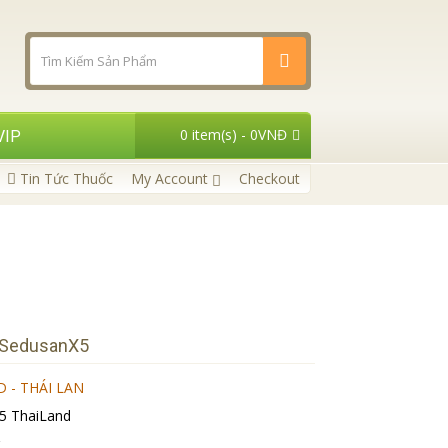
0 item(s) - 0VNĐ
VIP
Tin Tức Thuốc
My Account
Checkout
 SedusanX5
 - THÁI LAN
5 ThaiLand