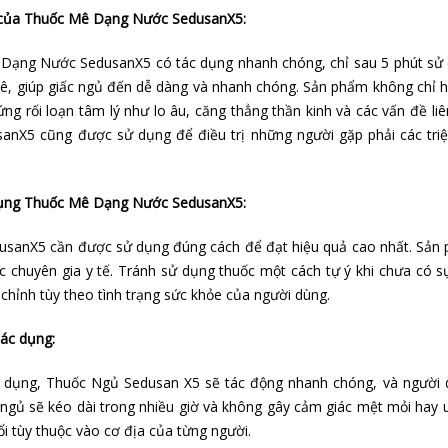
của Thuốc Mê Dạng Nước SedusanX5:
Dạng Nước SedusanX5 có tác dụng nhanh chóng, chỉ sau 5 phút sử 
, giúp giấc ngủ đến dễ dàng và nhanh chóng. Sản phẩm không chỉ hỗ
ứng rối loạn tâm lý như lo âu, căng thẳng thần kinh và các vấn đề l
usanX5 cũng được sử dụng để điều trị những người gặp phải các tri
ụng Thuốc Mê Dạng Nước SedusanX5:
usanX5 cần được sử dụng đúng cách để đạt hiệu quả cao nhất. Sản 
c chuyên gia y tế. Tránh sử dụng thuốc một cách tự ý khi chưa có 
chỉnh tùy theo tình trạng sức khỏe của người dùng.
tác dụng:
ử dụng, Thuốc Ngủ Sedusan X5 sẽ tác động nhanh chóng, và người 
 ngủ sẽ kéo dài trong nhiều giờ và không gây cảm giác mệt mỏi hay u
ổi tùy thuộc vào cơ địa của từng người.