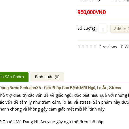
950,000VNĐ
Số Lượng
Add to 
0 reviews
Wr
in Sản Phẩm
Bình Luận (0)
ạng Nước SedusanX5 - Giải Pháp Cho Bệnh Mất Ngủ, Lo Âu, Stress
ỗ trợ điều trị các vấn đề về giấc ngủ, đặc biệt hiệu quả với nhữn
các vấn đề tâm lý như trầm cảm, lo âu và stress. Sản phẩm này đượ
hanh chóng và không gây cảm giác mệt mỏi khi tỉnh dậy.
về
Thuốc Mê Dạng Hít Aerrane gây ngủ mê
được hô hấp