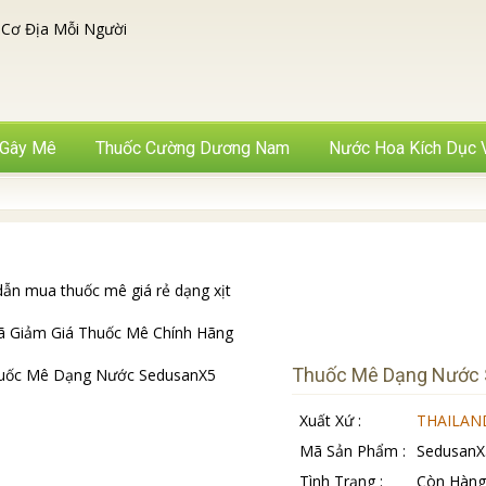
 Gây Mê
Thuốc Cường Dương Nam
Nước Hoa Kích Dục 
5
Thuốc Mê Dạng Nước
Xuất Xứ :
THAILAND
Mã Sản Phẩm :
SedusanX
Tình Trạng :
Còn Hàng