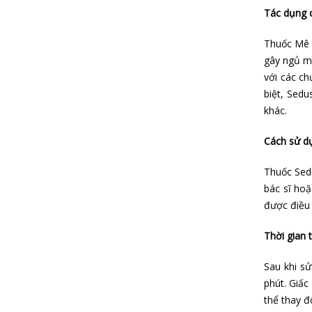
Tác dụng 
Thuốc Mê 
gây ngủ mê
với các ch
biệt, Sed
khác.
Cách sử d
Thuốc Sed
bác sĩ hoặ
được điều 
Thời gian 
Sau khi s
phút. Giấc
thể thay đ