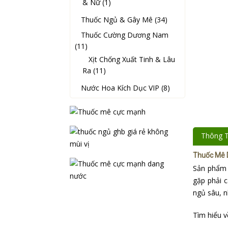
& Nữ (1)
Thuốc Ngủ & Gây Mê (34)
Thuốc Cường Dương Nam
(11)
Xịt Chống Xuất Tinh & Lâu
Ra (11)
Nước Hoa Kích Dục VIP (8)
Thông T
Thuốc Mê D
Sản phẩm h
gặp phải 
ngủ sâu, n
Tìm hiểu 