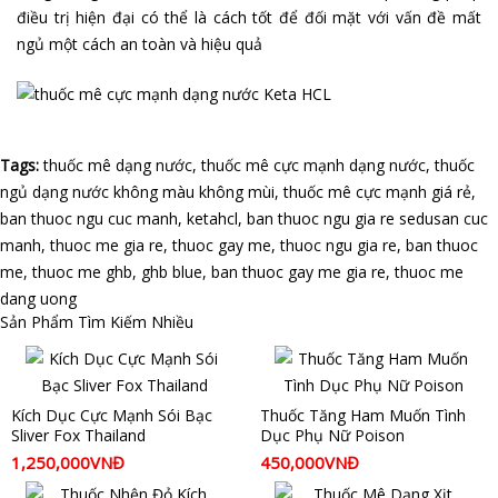
điều trị hiện đại có thể là cách tốt để đối mặt với vấn đề mất
ngủ một cách an toàn và hiệu quả
Tags:
thuốc mê dạng nước
,
thuốc mê cực mạnh dạng nước
,
thuốc
ngủ dạng nước không màu không mùi
,
thuốc mê cực mạnh giá rẻ
,
ban thuoc ngu cuc manh
,
ketahcl
,
ban thuoc ngu gia re sedusan cuc
manh
,
thuoc me gia re
,
thuoc gay me
,
thuoc ngu gia re
,
ban thuoc
me
,
thuoc me ghb
,
ghb blue
,
ban thuoc gay me gia re
,
thuoc me
dang uong
Sản Phẩm Tìm Kiếm Nhiều
Kích Dục Cực Mạnh Sói Bạc
Thuốc Tăng Ham Muốn Tình
Sliver Fox Thailand
Dục Phụ Nữ Poison
1,250,000VNĐ
450,000VNĐ