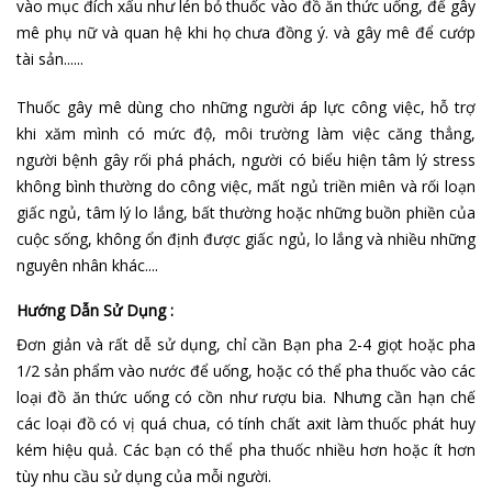
vào mục đích xấu như lén bỏ thuốc vào đồ ăn thức uống, để gây
mê phụ nữ và quan hệ khi họ chưa đồng ý. và gây mê để cướp
tài sản......
Thuốc gây mê dùng cho những người áp lực công việc, hỗ trợ
khi xăm mình có mức độ, môi trường làm việc căng thẳng,
người bệnh gây rối phá phách, người có biểu hiện tâm lý stress
không bình thường do công việc, mất ngủ triền miên và rối loạn
giấc ngủ, tâm lý lo lắng, bất thường hoặc những buồn phiền của
cuộc sống, không ổn định được giấc ngủ, lo lắng và nhiều những
nguyên nhân khác....
Hướng Dẫn Sử Dụng :
Đơn giản và rất dễ sử dụng, chỉ cần Bạn pha 2-4 giọt hoặc pha
1/2 sản phẩm vào nước để uống, hoặc có thể pha thuốc vào các
loại đồ ăn thức uống có cồn như rượu bia. Nhưng cần hạn chế
các loại đồ có vị quá chua, có tính chất axit làm thuốc phát huy
kém hiệu quả. Các bạn có thể pha thuốc nhiều hơn hoặc ít hơn
tùy nhu cầu sử dụng của mỗi người.