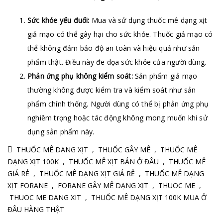
Sức khỏe yếu đuối:
Mua và sử dụng thuốc mê dạng xịt
giả mạo có thể gây hại cho sức khỏe. Thuốc giả mạo có
thể không đảm bảo độ an toàn và hiệu quả như sản
phẩm thật. Điều này đe dọa sức khỏe của người dùng.
Phản ứng phụ không kiểm soát:
Sản phẩm giả mạo
thường không được kiểm tra và kiểm soát như sản
phẩm chính thống. Người dùng có thể bị phản ứng phụ
nghiêm trọng hoặc tác động không mong muốn khi sử
dụng sản phẩm này.
THUỐC MÊ DẠNG XỊT
,
THUỐC GÂY MÊ
,
THUỐC MÊ
DẠNG XỊT 100K
,
THUỐC MÊ XỊT BÁN Ở ĐÂU
,
THUỐC MÊ
GIÁ RẺ
,
THUỐC MÊ DẠNG XỊT GIÁ RẺ
,
THUỐC MÊ DẠNG
XỊT FORANE
,
FORANE GÂY MÊ DẠNG XỊT
,
THUOC ME
,
THUOC ME DANG XIT
,
THUỐC MÊ DẠNG XỊT 100K MUA Ở
ĐÂU HÀNG THẬT