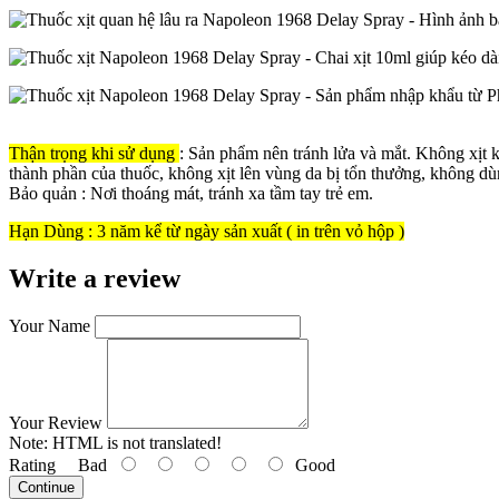
Thận trọng khi sử dụng
: Sản phẩm nên tránh lửa và mắt. Không xịt 
thành phần của thuốc, không xịt lên vùng da bị tổn thưởng, không d
Bảo quản : Nơi thoáng mát, tránh xa tầm tay trẻ em.
Hạn Dùng : 3 năm kể từ ngày sản xuất ( in trên vỏ hộp )
Write a review
Your Name
Your Review
Note:
HTML is not translated!
Rating
Bad
Good
Continue