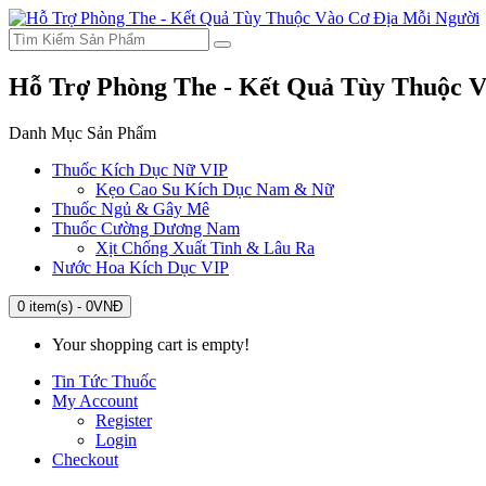
Hỗ Trợ Phòng The - Kết Quả Tùy Thuộc V
Danh Mục Sản Phẩm
Thuốc Kích Dục Nữ VIP
Kẹo Cao Su Kích Dục Nam & Nữ
Thuốc Ngủ & Gây Mê
Thuốc Cường Dương Nam
Xịt Chống Xuất Tinh & Lâu Ra
Nước Hoa Kích Dục VIP
0 item(s) - 0VNĐ
Your shopping cart is empty!
Tin Tức Thuốc
My Account
Register
Login
Checkout