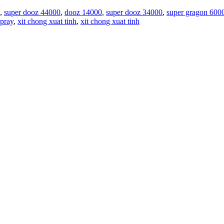
,
super dooz 44000
,
dooz 14000
,
super dooz 34000
,
super gragon 600
spray
,
xit chong xuat tinh
,
xit chong xuat tinh