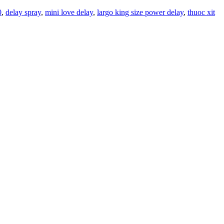
0
,
delay spray
,
mini love delay
,
largo king size power delay
,
thuoc xit