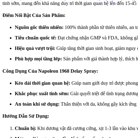
tinh sớm, mang đến khả năng duy trì thời gian quan hệ lên đến 15-45 
Điểm Nổi Bật Của Sản Phẩm:
Nguồn gốc thiên nhiên:
100% thành phần từ thiên nhiên, an t
Tiêu chuẩn quốc tế:
Đạt chứng nhận GMP và FDA, không gây
Hiệu quả vượt trội:
Giúp tăng thời gian sinh hoạt, giảm nguy 
Phù hợp mọi tầng lớp:
Sản phẩm với giá thành hợp lý, thích h
Công Dụng Của Napoleon 1968 Delay Spray:
Kéo dài thời gian quan hệ:
Giúp nam giới duy trì được phong 
Khắc phục xuất tinh sớm:
Giải quyết triệt để tình trạng dươ
An toàn khi sử dụng:
Thân thiện với da, không gây kích ứng 
Hướng Dẫn Sử Dụng:
Chuẩn bị:
Khi dương vật đã cương cứng, xịt 1-3 lần vào khu 