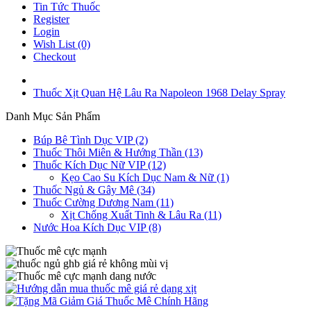
Tin Tức Thuốc
Register
Login
Wish List (0)
Checkout
Thuốc Xịt Quan Hệ Lâu Ra Napoleon 1968 Delay Spray
Danh Mục Sản Phẩm
Búp Bê Tình Dục VIP (2)
Thuốc Thôi Miên & Hướng Thần (13)
Thuốc Kích Dục Nữ VIP (12)
Kẹo Cao Su Kích Dục Nam & Nữ (1)
Thuốc Ngủ & Gây Mê (34)
Thuốc Cường Dương Nam (11)
Xịt Chống Xuất Tinh & Lâu Ra (11)
Nước Hoa Kích Dục VIP (8)