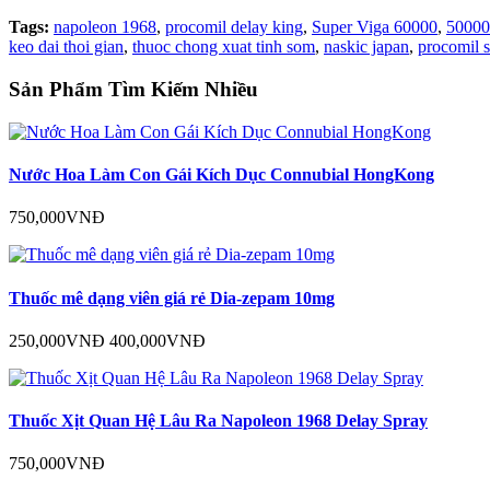
Tags:
napoleon 1968
,
procomil delay king
,
Super Viga 60000
,
50000
keo dai thoi gian
,
thuoc chong xuat tinh som
,
naskic japan
,
procomil 
Sản Phẩm Tìm Kiếm Nhiều
Nước Hoa Làm Con Gái Kích Dục Connubial HongKong
750,000VNĐ
Thuốc mê dạng viên giá rẻ Dia-zepam 10mg
250,000VNĐ
400,000VNĐ
Thuốc Xịt Quan Hệ Lâu Ra Napoleon 1968 Delay Spray
750,000VNĐ