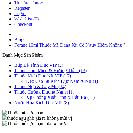
Tin Tức Thuốc
Register
Login
Wish List (0)
Checkout
Blogs
Forane 10ml Thuốc Mê Dạng Xịt Có Nguy Hiểm Không ?
Danh Mục Sản Phẩm
Búp Bê Tình Dục VIP (2)
Thuốc Thôi Miên & Hướng Thần (13)
Thuốc Kích Dục Nữ VIP (12)
Kẹo Cao Su Kích Dục Nam & Nữ (1)
Thuốc Ngủ & Gây Mê (34)
Thuốc Cường Dương Nam (11)
Xịt Chống Xuất Tinh & Lâu Ra (11)
Nước Hoa Kích Dục VIP (8)