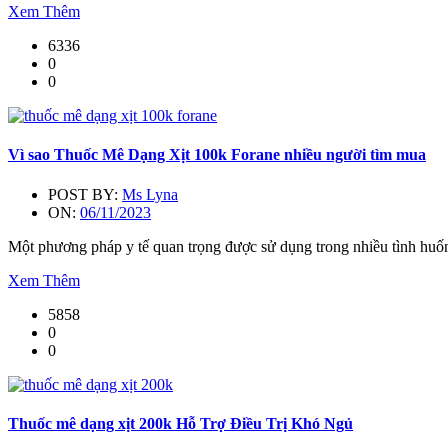
Xem Thêm
6336
0
0
Vì sao Thuốc Mê Dạng Xịt 100k Forane nhiều người tìm mua
POST BY:
Ms Lyna
ON:
06/11/2023
Một phương pháp y tế quan trọng được sử dụng trong nhiều tình huống
Xem Thêm
5858
0
0
Thuốc mê dạng xịt 200k Hỗ Trợ Điều Trị Khó Ngủ