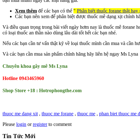
bạn mua nhầm ngay các loại hàng giả.
Xem thêm
để các bạn có thể
"
Phân biệt thuốc forane thật hay 
Các bạn nên xem để phân biệt được thuốc mê dạng xịt chính h
Và điều quan trọng trong bài viết ngày hơm nay là thuốc mê forane
có loại thuốc an thần nào dùng lâu dài tốt hết các bạn nhé.
Nếu các bạn cần tư vấn thật kỹ về loại thuốc mình cần mua và cần h
Và các bạn cần mua sản phẩm chính hãng hãy liên hệ ngay Ms Lyna
Chuyên khoa gây mê Ms Lyna
Hotline 0943465960
Shop Store +18 : Hotrophongthe.com
thuoc me dang xit
,
thuoc me forane
,
thuoc me
,
phan biet thuoc me d
Please
login
or
register
to comment
Tin Tức Mới