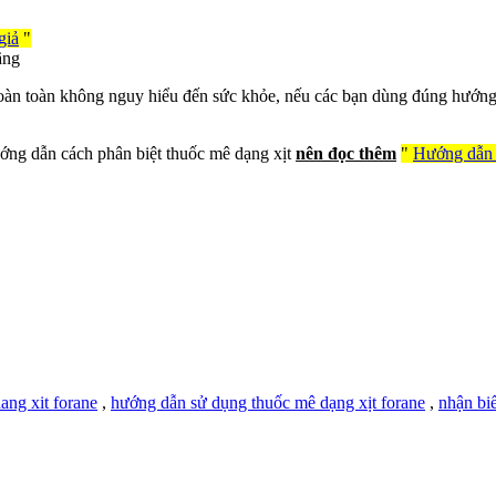
giả
"
ãng
 hoàn toàn không nguy hiểu đến sức khỏe, nếu các bạn dùng đúng hướn
ướng dẫn cách phân biệt thuốc mê dạng xịt
nên đọc thêm
"
Hướng dẫn 
ang xit forane
,
hướng dẫn sử dụng thuốc mê dạng xịt forane
,
nhận biế