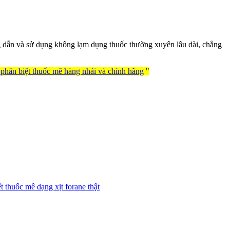
g dẫn và sử dụng không lạm dụng thuốc thường xuyên lâu dài, chẳng
phân biệt thuốc mê hàng nhái và chính hãng
"
t thuốc mê dạng xịt forane thật