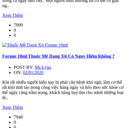
trong cả ngày làm việc. Một người bình thường thì cơ thể có giấc
ng..
Xem Thêm
7099
0
0
Forane 10ml Thuốc Mê Dạng Xịt Có Nguy Hiểm Không ?
POST BY:
Ms Lyna
ON:
02/01/2020
Khi rất nhiều người hiện nay bị phải căn bệnh khó ngủ, làm cơ thể
rất khó tỉnh táo trong công việc hàng ngày và kéo theo sức khỏe cơ
thể ngày càng trầm trọng, khách hàng hay tìm cho mình những loại
th..
Xem Thêm
7946
0
0