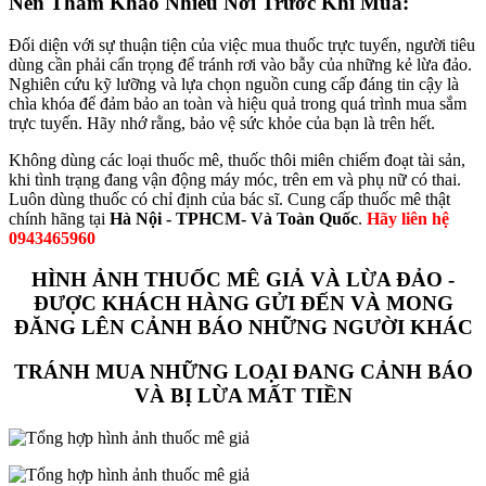
Nên Tham Khảo Nhiều Nơi Trước Khi Mua:
Đối diện với sự thuận tiện của việc mua thuốc trực tuyến, người tiêu
dùng cần phải cẩn trọng để tránh rơi vào bẫy của những kẻ lừa đảo.
Nghiên cứu kỹ lưỡng và lựa chọn nguồn cung cấp đáng tin cậy là
chìa khóa để đảm bảo an toàn và hiệu quả trong quá trình mua sắm
trực tuyến. Hãy nhớ rằng, bảo vệ sức khỏe của bạn là trên hết.
Không dùng các loại thuốc mê, thuốc thôi miên chiếm đoạt tài sản,
khi tình trạng đang vận động máy móc, trên em và phụ nữ có thai.
Luôn dùng thuốc có chỉ định của bác sĩ. Cung cấp thuốc mê thật
chính hãng tại
Hà Nội - TPHCM- Và Toàn Quốc
.
Hãy liên hệ
0943465960
HÌNH ẢNH THUỐC MÊ GIẢ VÀ LỪA ĐẢO -
ĐƯỢC KHÁCH HÀNG GỬI ĐẾN VÀ MONG
ĐĂNG LÊN CẢNH BÁO NHỮNG NGƯỜI KHÁC
TRÁNH MUA NHỮNG LOẠI ĐANG CẢNH BÁO
VÀ BỊ LỪA MẤT TIỀN