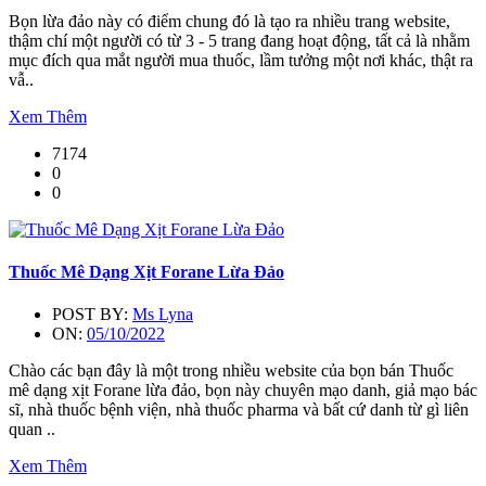
Bọn lừa đảo này có điểm chung đó là tạo ra nhiều trang website,
thậm chí một người có từ 3 - 5 trang đang hoạt động, tất cả là nhằm
mục đích qua mắt người mua thuốc, lầm tưởng một nơi khác, thật ra
vẫ..
Xem Thêm
7174
0
0
Thuốc Mê Dạng Xịt Forane Lừa Đảo
POST BY:
Ms Lyna
ON:
05/10/2022
Chào các bạn đây là một trong nhiều website của bọn bán Thuốc
mê dạng xịt Forane lừa đảo, bọn này chuyên mạo danh, giả mạo bác
sĩ, nhà thuốc bệnh viện, nhà thuốc pharma và bất cứ danh từ gì liên
quan ..
Xem Thêm