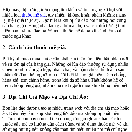
Hiện nay, thị trường trên mạng tìm kiếm và trên mạng xã hội với
nhiều loại
thuốc mê giả
, tuy nhiên, không ít sản phẩm không mang
lại hiệu quả thực sự. Đặc biệt là khi bị lừa đảo bởi những nơi cung
cấp hàng giả. Hàng nhái làm giả từ mẫu hộp và các đối tượng thực
hiện hành vi lừa đảo người mua thuốc mê dạng xịt và nhiều loại
thuốc ngủ khác
2. Cảnh báo thuốc mê giả:
Bất kỳ ai muốn mua thuốc cần phải cẩn thận tìm hiểu thật nhiều nơi
về sự tồn tại của hàng giả. Những kẻ lừa đảo thường sử dụng nhiều
chiêu trò như làm giả hộp, nhãn chai, và thậm chí cả hình ảnh sản
phẩm để đánh lừa người mua. Đặt biệt là làm giả thêm Tem chống
hàng giả, tem chính hãng, trong khi đa số hàng Thật không hề có
Tem chống hàng giả, nhằm qua mắt người mua khi không hiểu biết
3.
Địa Chỉ Giả Mạo và Địa Chỉ Ảo:
Bọn lừa đảo thường tạo ra nhiều trang web với địa chỉ giả mạo hoặc
ảo. Điều này làm tăng khả năng lừa đảo mà không bị phát hiện.
Thậm chí bọn này còn chi tiền quảng cáo google ads bán các loại
thuốc gây mê có hướng dẫn cách dùng và sử dụng thuốc mê, và khi
sử dụng nhưng nếu không cẩn thận tìm hiểu nhiều nơi mà chỉ nghe