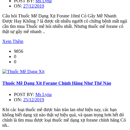
POST BY:
Ms Lyna
ON:
27/12/2019
Câu hỏi Thuốc Mê Dạng Xịt Forane 10ml Có Gây Mê Nhanh
Được Hay Không ? là được rất nhiều người có chứng bệnh mất ngủ
cần tìm mua Thuốc mê hỏi nhiều nhất. Nhưng thuốc mê forane có
thật sự gây mê nhanh ..
Xem Thêm
9856
0
0
Thuốc Mê Dạng Xịt Forane Chính Hãng Như Thế Nào
POST BY:
Ms Lyna
ON:
25/12/2019
Khi các loại thuốc mê được bán tràn lan như hiện nay, các bạn
không biết dạng xịt nào thật sự hiệu quả, và quan trọng hơn hết đó
chính là tìm mua được loại thuốc mê dạng xịt forane chính hãng Có
nh..