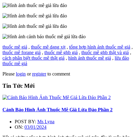
thuốc mê giả
,
thuốc mê dạng xịt
,
tổng hợp hình ảnh thuốc mê giả
,
thuốc mê forane giả
,
thuốc mê ghb giả
,
thuốc mê ghb thật và giá
,
cách phân biệt thuốc mê thật giả
,
hình ảnh thuốc mê giả
,
lừa đảo
thuốc mê giả
Please
login
or
register
to comment
Tin Tức Mới
Cảnh Báo Hình Ảnh Thuốc Mê Giả Lừa Đảo Phần 2
POST BY:
Ms Lyna
ON:
03/01/2024