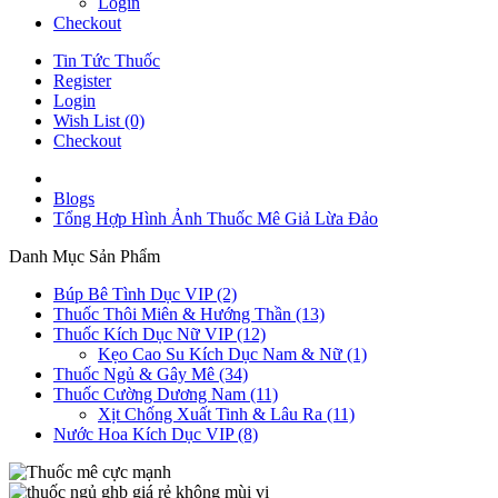
Login
Checkout
Tin Tức Thuốc
Register
Login
Wish List (0)
Checkout
Blogs
Tổng Hợp Hình Ảnh Thuốc Mê Giả Lừa Đảo
Danh Mục Sản Phẩm
Búp Bê Tình Dục VIP (2)
Thuốc Thôi Miên & Hướng Thần (13)
Thuốc Kích Dục Nữ VIP (12)
Kẹo Cao Su Kích Dục Nam & Nữ (1)
Thuốc Ngủ & Gây Mê (34)
Thuốc Cường Dương Nam (11)
Xịt Chống Xuất Tinh & Lâu Ra (11)
Nước Hoa Kích Dục VIP (8)